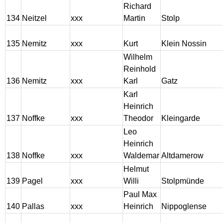
Richard
134
Neitzel
xxx
Martin
Stolp
135
Nemitz
xxx
Kurt
Klein Nossin
Wilhelm
Reinhold
136
Nemitz
xxx
Karl
Gatz
Karl
Heinrich
137
Noffke
xxx
Theodor
Kleingarde
Leo
Heinrich
138
Noffke
xxx
Waldemar
Altdamerow
Helmut
139
Pagel
xxx
Willi
Stolpmünde
Paul Max
140
Pallas
xxx
Heinrich
Nippoglense