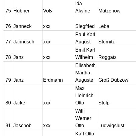
Ida
75
Hübner
Voß
Alwine
Mützenow
76
Janneck
xxx
Siegfried
Leba
Paul Karl
77
Jannusch
xxx
August
Stornitz
Emil Karl
78
Janz
xxx
Wilhelm
Roggatz
Elisabeth
Martha
79
Janz
Erdmann
Auguste
Groß Dübzow
Max
Heinrich
80
Jarke
xxx
Otto
Stolp
Willi
Werner
81
Jaschob
xxx
Otto
Ludwigslust
Karl Otto