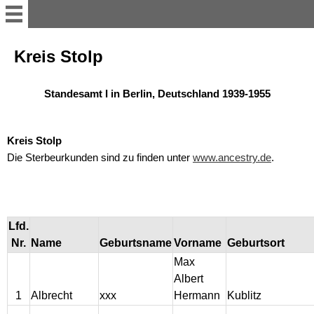
Home
Kreis Stolp
Stammdaten
Standesamt I in Berlin, Deutschland 1939-1955
Ahnentafel
Kreis Stolp
Die Sterbeurkunden sind zu finden unter
www.ancestry.de
.
Ahnengalerie
Hennwald
Lfd.
Nr.
Name
Geburtsname
Vorname
Geburtsort
Krüger
Max
Albert
Brötzmann
1
Albrecht
xxx
Hermann
Kublitz