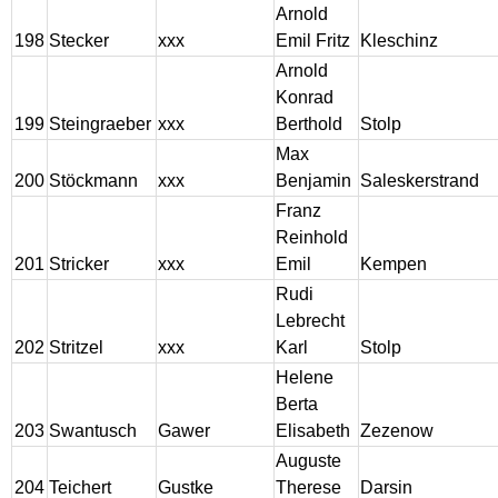
Arnold
198
Stecker
xxx
Emil Fritz
Kleschinz
Arnold
Konrad
199
Steingraeber
xxx
Berthold
Stolp
Max
200
Stöckmann
xxx
Benjamin
Saleskerstrand
Franz
Reinhold
201
Stricker
xxx
Emil
Kempen
Rudi
Lebrecht
202
Stritzel
xxx
Karl
Stolp
Helene
Berta
203
Swantusch
Gawer
Elisabeth
Zezenow
Auguste
204
Teichert
Gustke
Therese
Darsin