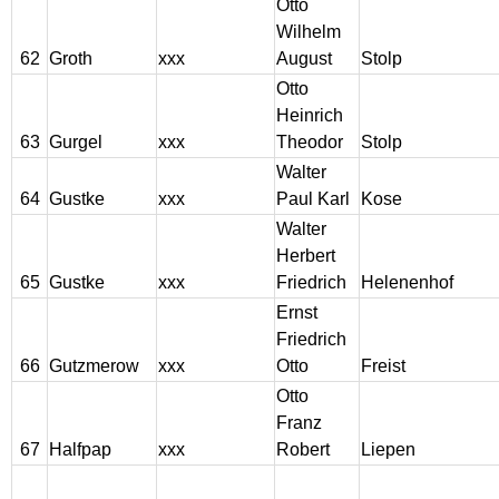
Otto
Wilhelm
62
Groth
xxx
August
Stolp
Otto
Heinrich
63
Gurgel
xxx
Theodor
Stolp
Walter
64
Gustke
xxx
Paul Karl
Kose
Walter
Herbert
65
Gustke
xxx
Friedrich
Helenenhof
Ernst
Friedrich
66
Gutzmerow
xxx
Otto
Freist
Otto
Franz
67
Halfpap
xxx
Robert
Liepen