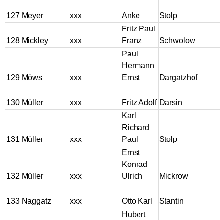
127
Meyer
xxx
Anke
Stolp
Fritz Paul
128
Mickley
xxx
Franz
Schwolow
Paul
Hermann
129
Möws
xxx
Ernst
Dargatzhof
130
Müller
xxx
Fritz Adolf
Darsin
Karl
Richard
131
Müller
xxx
Paul
Stolp
Ernst
Konrad
132
Müller
xxx
Ulrich
Mickrow
133
Naggatz
xxx
Otto Karl
Stantin
Hubert