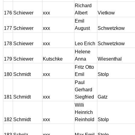
Richard
176
Schiewer
xxx
Albert
Vietkow
Emil
177
Schiewer
xxx
August
Schwetzkow
178
Schiewer
xxx
Leo Erich
Schwetzkow
Helene
179
Schiewer
Kutschke
Anna
Wiesenthal
Fritz Otto
180
Schmidt
xxx
Emil
Stolp
Paul
Gerhard
181
Schmidt
xxx
Siegfried
Gatz
Willi
Heinrich
182
Schmidt
xxx
Reinhold
Stolp
183
Scholz
xxx
Max Emil
Stolp