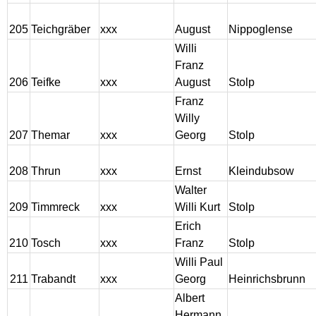
205
Teichgräber
xxx
August
Nippoglense
Willi
Franz
206
Teifke
xxx
August
Stolp
Franz
Willy
207
Themar
xxx
Georg
Stolp
208
Thrun
xxx
Ernst
Kleindubsow
Walter
209
Timmreck
xxx
Willi Kurt
Stolp
Erich
210
Tosch
xxx
Franz
Stolp
Willi Paul
211
Trabandt
xxx
Georg
Heinrichsbrunn
Albert
Hermann