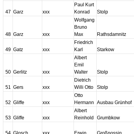
Paul Kurt
47
Garz
xxx
Konrad
Stolp
Wolfgang
Bruno
48
Garz
xxx
Max
Rathsdamnitz
Friedrich
49
Gatz
xxx
Karl
Starkow
Albert
Emil
50
Gerlitz
xxx
Walter
Stolp
Dietrich
51
Gers
xxx
Willi Otto
Stolp
Otto
52
Gliffe
xxx
Hermann
Ausbau Grünhof
Albert
53
Gliffe
xxx
Reinhold
Grumbkow
54
Glosch
xxx
Erwin
Großnossin