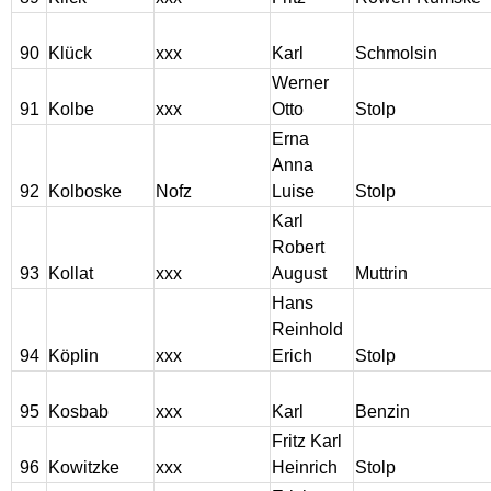
90
Klück
xxx
Karl
Schmolsin
Werner
91
Kolbe
xxx
Otto
Stolp
Erna
Anna
92
Kolboske
Nofz
Luise
Stolp
Karl
Robert
93
Kollat
xxx
August
Muttrin
Hans
Reinhold
94
Köplin
xxx
Erich
Stolp
95
Kosbab
xxx
Karl
Benzin
Fritz Karl
96
Kowitzke
xxx
Heinrich
Stolp