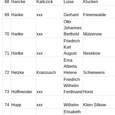
68
Hancke
Kaitczick
Luise
Klucken
69
Hanke
xxx
Gerhard
Freienwalde
Otto
Johannes
70
Hartke
xxx
Berthold
Mützenow
Friedrich
Karl
71
Hartke
xxx
August
Nesekow
Erna
Alberta
72
Hetzke
Kranzusch
Helene
Schierwens
Friedrich
Wilhelm
73
Hoffmeister
xxx
Ferdinand
Horst
74
Hopp
xxx
Wilhelm
Klein Silkow
Elisabeth