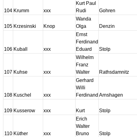
Kurt Paul
104
Krumm
xxx
Rudi
Gohren
Wanda
105
Krzesinski
Knop
Olga
Denzin
Ernst
Ferdinand
106
Kuball
xxx
Eduard
Stolp
Wilhelm
Franz
107
Kuhse
xxx
Walter
Rathsdamnitz
Gerhard
Willi
108
Kuschel
xxx
Ferdinand
Arnshagen
109
Kusserow
xxx
Kurt
Stolp
Erich
Walter
110
Küther
xxx
Bruno
Stolp