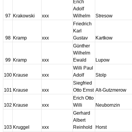
Erich
Adolf
97
Krakowski
xxx
Wilhelm
Stresow
Friedrich
Karl
98
Kramp
xxx
Gustav
Kartkow
Günther
Wilhelm
99
Kramp
xxx
Ewald
Lupow
Willi Paul
100
Krause
xxx
Adolf
Stolp
Siegfried
101
Krause
xxx
Otto Ernst
Alt-Gutzmerow
Erich Otto
102
Krause
xxx
Willi
Neubornzin
Gerhard
Albert
103
Kruggel
xxx
Reinhold
Horst