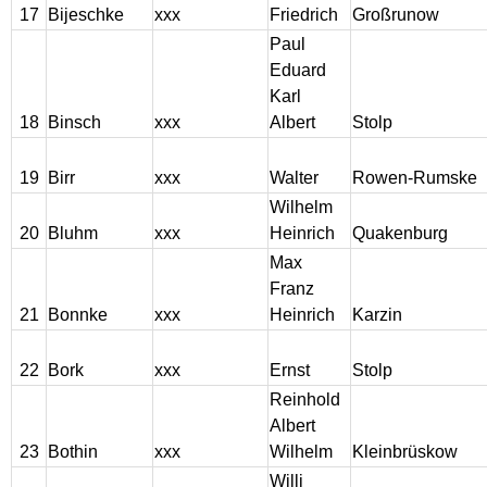
17
Bijeschke
xxx
Friedrich
Großrunow
Gedichte aus Pommern
Paul
Eduard
Karl
Gästebuch
18
Binsch
xxx
Albert
Stolp
Linkliste
19
Birr
xxx
Walter
Rowen-Rumske
Wilhelm
Kontakt
20
Bluhm
xxx
Heinrich
Quakenburg
Max
Impressum
Franz
21
Bonnke
xxx
Heinrich
Karzin
Datenschutzerklärung
22
Bork
xxx
Ernst
Stolp
Reinhold
Albert
23
Bothin
xxx
Wilhelm
Kleinbrüskow
Willi