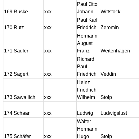
Paul Otto
169
Ruske
xxx
Johann
Wittstock
Paul Karl
170
Rutz
xxx
Friedrich
Zeromin
Hermann
August
171
Sädler
xxx
Franz
Weitenhagen
Richard
Paul
172
Sagert
xxx
Friedrich
Veddin
Heinz
Friedrich
173
Sawallich
xxx
Wilhelm
Stolp
174
Schaar
xxx
Ludwig
Ludwigslust
Walter
Hermann
175
Schäfer
xxx
Hugo
Stolp