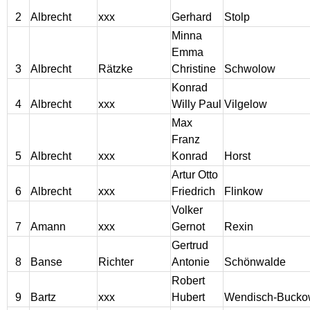
2
Albrecht
xxx
Gerhard
Stolp
Behling
Minna
Emma
Golebiowski
3
Albrecht
Rätzke
Christine
Schwolow
Konrad
Elbing und Umgebung
4
Albrecht
xxx
Willy Paul
Vilgelow
Max
Gervin - Kreis Kolberg-Körlin
Franz
5
Albrecht
xxx
Konrad
Horst
Artur Otto
Baldekow - Kreis Kolberg-
Körlin
6
Albrecht
xxx
Friedrich
Flinkow
Volker
7
Amann
xxx
Gernot
Rexin
Borntin - Kreis Greifenberg
Gertrud
8
Banse
Richter
Antonie
Schönwalde
Schmuckenthin - Kreis
Robert
Kolberg-Körlin
9
Bartz
xxx
Hubert
Wendisch-Buck