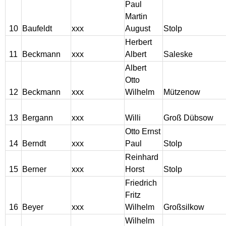
Paul
Pinnow - Kreis Regenwalde
Martin
10
Baufeldt
xxx
August
Stolp
Maibaum - Westpreußen
Herbert
11
Beckmann
xxx
Albert
Saleske
Albert
Peicherwitz - Kreis Neumarkt
Otto
12
Beckmann
xxx
Wilhelm
Mützenow
Standesamt I Berlin -
Sterbefalleintragungen von
1939-1955 für Pommern
13
Bergann
xxx
Willi
Groß Dübsow
Otto Ernst
14
Berndt
xxx
Paul
Stolp
Elbinger Anzeigen
Reinhard
15
Berner
xxx
Horst
Stolp
Altpreussische Zeitung
Friedrich
Fritz
Hinterpommersche
16
Beyer
xxx
Wilhelm
Großsilkow
Bauernlisten 17. Jh
Wilhelm