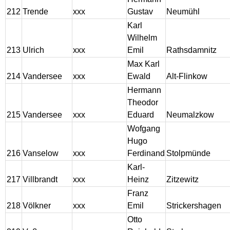
212
Trende
xxx
Gustav
Neumühl
Karl
Wilhelm
213
Ulrich
xxx
Emil
Rathsdamnitz
Max Karl
214
Vandersee
xxx
Ewald
Alt-Flinkow
Hermann
Theodor
215
Vandersee
xxx
Eduard
Neumalzkow
Wofgang
Hugo
216
Vanselow
xxx
Ferdinand
Stolpmünde
Karl-
217
Villbrandt
xxx
Heinz
Zitzewitz
Franz
218
Völkner
xxx
Emil
Strickershagen
Otto