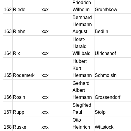
Friedrich
162
Riedel
xxx
Wilhelm
Grumbkow
Bernhard
Hermann
163
Riehn
xxx
August
Bedlin
Horst-
Harald
164
Rix
xxx
Willibald
Ulrichshof
Hubert
Kurt
165
Rodemerk
xxx
Hermann
Schmolsin
Gerhard
Albert
166
Rosin
xxx
Hermann
Grossendorf
Siegfried
167
Rupp
xxx
Paul
Stolp
Otto
168
Ruske
xxx
Heinrich
Wittstock