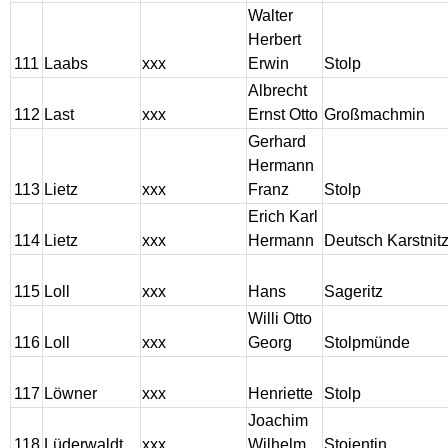
Walter
Herbert
111
Laabs
xxx
Erwin
Stolp
Albrecht
112
Last
xxx
Ernst Otto
Großmachmin
Gerhard
Hermann
113
Lietz
xxx
Franz
Stolp
Erich Karl
114
Lietz
xxx
Hermann
Deutsch Karstnit
115
Loll
xxx
Hans
Sageritz
Willi Otto
116
Loll
xxx
Georg
Stolpmünde
117
Löwner
xxx
Henriette
Stolp
Joachim
118
Lüderwaldt
xxx
Wilhelm
Stojentin