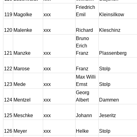
Friedrich
119
Magolke
xxx
Emil
Kleinsilkow
120
Malenke
xxx
Richard
Kleschinz
Bruno
Erich
121
Manzke
xxx
Franz
Plassenberg
122
Marose
xxx
Franz
Stolp
Max Willi
123
Mede
xxx
Ernst
Stolp
Georg
124
Mentzel
xxx
Albert
Dammen
125
Meschke
xxx
Johann
Jeseritz
126
Meyer
xxx
Helke
Stolp