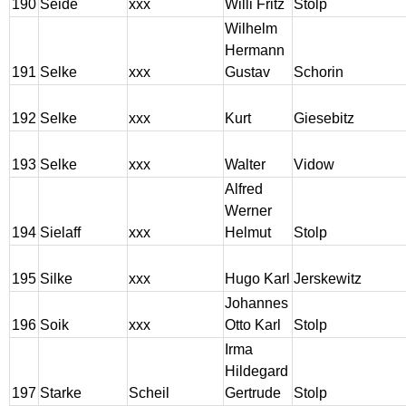
190
Seide
xxx
Willi Fritz
Stolp
Wilhelm
Hermann
191
Selke
xxx
Gustav
Schorin
192
Selke
xxx
Kurt
Giesebitz
193
Selke
xxx
Walter
Vidow
Alfred
Werner
194
Sielaff
xxx
Helmut
Stolp
195
Silke
xxx
Hugo Karl
Jerskewitz
Johannes
196
Soik
xxx
Otto Karl
Stolp
Irma
Hildegard
197
Starke
Scheil
Gertrude
Stolp