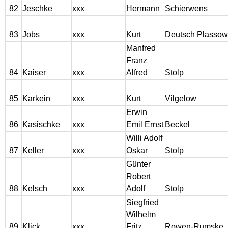
82
Jeschke
xxx
Hermann
Schierwens
83
Jobs
xxx
Kurt
Deutsch Plassow
Manfred
Franz
84
Kaiser
xxx
Alfred
Stolp
85
Karkein
xxx
Kurt
Vilgelow
Erwin
86
Kasischke
xxx
Emil Ernst
Beckel
Willi Adolf
87
Keller
xxx
Oskar
Stolp
Günter
Robert
88
Kelsch
xxx
Adolf
Stolp
Siegfried
Wilhelm
89
Klick
xxx
Fritz
Rowen-Rumske