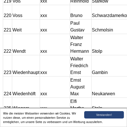
219
Voß
xxx
Reinhold
Starkow
220
Voss
xxx
Bruno
Schwarzdamerk
Paul
221
Weit
xxx
Gustav
Schmolsin
Walter
Franz
222
Wendt
xxx
Hermann
Stolp
Walter
Friedrich
223
Wiedenhaupt
xxx
Ernst
Gambin
Ernst
August
224
Wiedenhöft
xxx
Max
Neukarwen
Elfi
225
Wiegers
xxx
Martha
Stolp
Wie die meisten Webseiten verwenden wir Cookies. Wir
Verstanden!
Wolfgang
nutzen diese, um einen personalisierten Service zu
ermöglichen, um unsere Seite zu verbessern und um Werbung auszuliefern.
Bruno