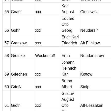
Karl
55
Gnadt
xxx
August
Giesewitz
Eduard
Otto
56
Gohr
xxx
Georg
Neudarsin
Erich Karl
57
Granzow
xxx
Friedrich
Alt Flinkow
58
Greinke
Wockenfuß
Erna
Neudamerow
Johann
Heinrich
59
Griechen
xxx
Karl
Kottow
Bruno
60
Grieß
xxx
Albert
Stolp
Gustav
August
61
Groth
xxx
Otto
Alt-Lessaken