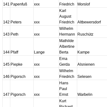
141
Papenfuß
xxx
Friedrich
Morslof
Karl
August
142
Peters
xxx
Friedrich
Altbewersdorf
Wilhelm
143
Peth
xxx
Hermann
Ruschütz
Mathilde
Albertine
144
Pfaff
Lange
Berta
Kampe
Erna
145
Piepke
xxx
Gerda
Alsnienen
Wilhelm
146
Pigorsch
xxx
Friedrich
Selesen
Hans
Paul
147
Pigorsch
xxx
Ernst
Warbelin
Kurt
Richard