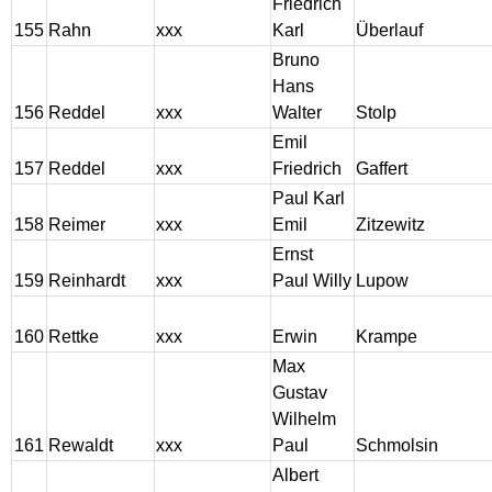
Friedrich
155
Rahn
xxx
Karl
Überlauf
Bruno
Hans
156
Reddel
xxx
Walter
Stolp
Emil
157
Reddel
xxx
Friedrich
Gaffert
Paul Karl
158
Reimer
xxx
Emil
Zitzewitz
Ernst
159
Reinhardt
xxx
Paul Willy
Lupow
160
Rettke
xxx
Erwin
Krampe
Max
Gustav
Wilhelm
161
Rewaldt
xxx
Paul
Schmolsin
Albert