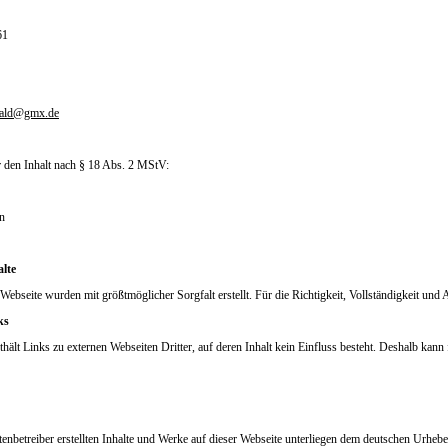
61
ald@gmx.de
r den Inhalt nach § 18 Abs. 2 MStV:
n
lte
r Webseite wurden mit größtmöglicher Sorgfalt erstellt. Für die Richtigkeit, Vollständigkeit 
ks
thält Links zu externen Webseiten Dritter, auf deren Inhalt kein Einfluss besteht. Deshalb ka
enbetreiber erstellten Inhalte und Werke auf dieser Webseite unterliegen dem deutschen Urheber