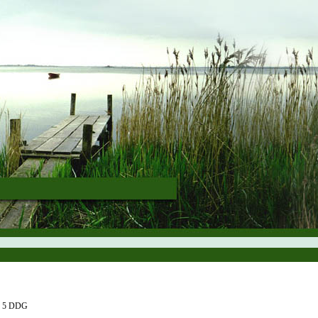
§ 5 DDG