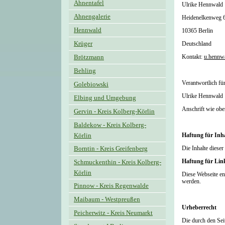
Ahnentafel
Ulrike Hennwald
Ahnengalerie
Heidenelkenweg 
Hennwald
10365 Berlin
Krüger
Deutschland
Brötzmann
Kontakt:
u.hennw
Behling
Verantwortlich fü
Golebiowski
Ulrike Hennwald
Elbing und Umgebung
Anschrift wie obe
Gervin - Kreis Kolberg-Körlin
Baldekow - Kreis Kolberg-
Körlin
Haftung für Inha
Borntin - Kreis Greifenberg
Die Inhalte diese
Haftung für Lin
Schmuckenthin - Kreis Kolberg-
Körlin
Diese Webseite en
werden.
Pinnow - Kreis Regenwalde
Maibaum - Westpreußen
Urheberrecht
Peicherwitz - Kreis Neumarkt
Die durch den Seit