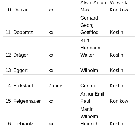
Alwin Anton
Vorwerk
Pinnow - Kreis Regenwalde
10
Denzin
xx
Max
Konikow
Gerhard
Maibaum - Westpreußen
Georg
11
Dobbratz
xx
Gottfried
Köslin
Kurt
Peicherwitz - Kreis Neumarkt
Hermann
12
Dräger
xx
Walter
Köslin
Standesamt I Berlin -
Sterbefalleintragungen von
1939-1955 für Pommern
13
Eggert
xx
Wilhelm
Köslin
14
Eickstädt
Zander
Gertrud
Köslin
Elbinger Anzeigen
Arthur Emil
15
Felgenhauer
xx
Paul
Konikow
Altpreussische Zeitung
Martin
Wilhelm
Hinterpommersche
16
Fiebrantz
xx
Heinrich
Köslin
Bauernlisten 17. Jh