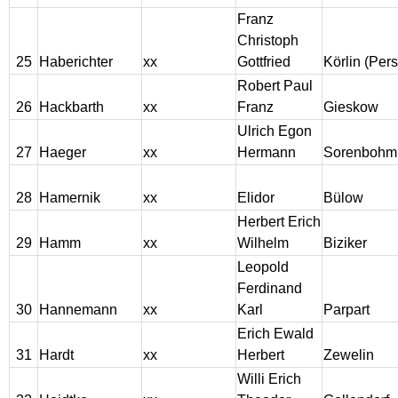
Franz
Christoph
25
Haberichter
xx
Gottfried
Körlin (Per
Robert Paul
26
Hackbarth
xx
Franz
Gieskow
Ulrich Egon
27
Haeger
xx
Hermann
Sorenbohm
28
Hamernik
xx
Elidor
Bülow
Herbert Erich
29
Hamm
xx
Wilhelm
Biziker
Leopold
Ferdinand
30
Hannemann
xx
Karl
Parpart
Erich Ewald
31
Hardt
xx
Herbert
Zewelin
Willi Erich