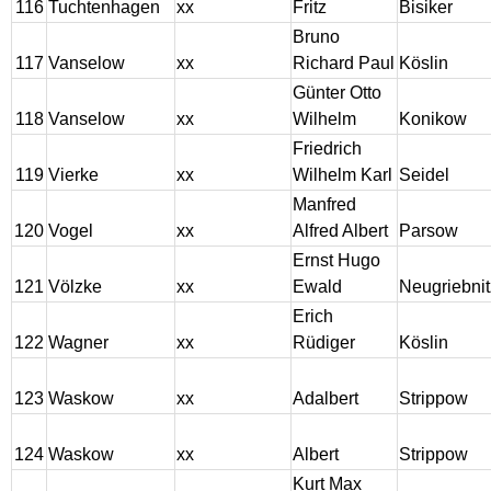
116
Tuchtenhagen
xx
Fritz
Bisiker
Bruno
117
Vanselow
xx
Richard Paul
Köslin
Günter Otto
118
Vanselow
xx
Wilhelm
Konikow
Friedrich
119
Vierke
xx
Wilhelm Karl
Seidel
Manfred
120
Vogel
xx
Alfred Albert
Parsow
Ernst Hugo
121
Völzke
xx
Ewald
Neugriebnit
Erich
122
Wagner
xx
Rüdiger
Köslin
123
Waskow
xx
Adalbert
Strippow
124
Waskow
xx
Albert
Strippow
Kurt Max