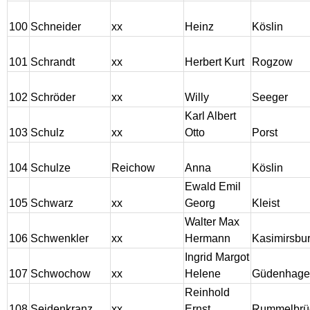
100
Schneider
xx
Heinz
Köslin
101
Schrandt
xx
Herbert Kurt
Rogzow
102
Schröder
xx
Willy
Seeger
Karl Albert
103
Schulz
xx
Otto
Porst
104
Schulze
Reichow
Anna
Köslin
Ewald Emil
105
Schwarz
xx
Georg
Kleist
Walter Max
106
Schwenkler
xx
Hermann
Kasimirsbu
Ingrid Margot
107
Schwochow
xx
Helene
Güdenhage
Reinhold
108
Seidenkranz
xx
Ernst
Rummelbrü