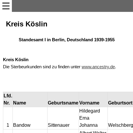
Home
Kreis Köslin
Stammdaten
Standesamt I in Berlin, Deutschland 1939-1955
Ahnentafel
Kreis Köslin
Die Sterbeurkunden sind zu finden unter
www.ancestry.de
.
Ahnengalerie
Hennwald
Lfd.
Nr.
Name
Geburtsname
Vorname
Geburtsort
Krüger
Hildegard
Erna
Brötzmann
1
Bandow
Sittenauer
Johanna
Welschber