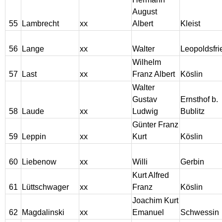
August
55
Lambrecht
xx
Albert
Kleist
56
Lange
xx
Walter
Leopoldsfri
Wilhelm
57
Last
xx
Franz Albert
Köslin
Walter
Gustav
Ernsthof b.
58
Laude
xx
Ludwig
Bublitz
Günter Franz
59
Leppin
xx
Kurt
Köslin
60
Liebenow
xx
Willi
Gerbin
Kurt Alfred
61
Lüttschwager
xx
Franz
Köslin
Joachim Kurt
62
Magdalinski
xx
Emanuel
Schwessin