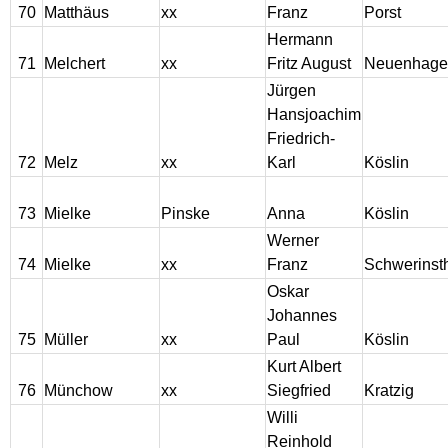
70
Matthäus
xx
Franz
Porst
Hermann
71
Melchert
xx
Fritz August
Neuenhage
Jürgen
Hansjoachim
Friedrich-
72
Melz
xx
Karl
Köslin
73
Mielke
Pinske
Anna
Köslin
Werner
74
Mielke
xx
Franz
Schwerinst
Oskar
Johannes
75
Müller
xx
Paul
Köslin
Kurt Albert
76
Münchow
xx
Siegfried
Kratzig
Willi
Reinhold