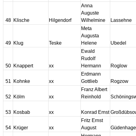
Anna
Auguste
48
Klische
Hilgendorf
Wilhelmine
Lassehne
Meta
Augusta
49
Klug
Teske
Helene
Ubedel
Ewald
Rudolf
50
Knappert
xx
Hermann
Roglow
Erdmann
51
Kohnke
xx
Gottlieb
Rogzow
Franz Albert
52
Kölm
xx
Reinhold
Schönings
53
Kosbab
xx
Konrad Ernst
Großdübso
Fritz Ernst
54
Krüger
xx
August
Güdenhage
Hermann