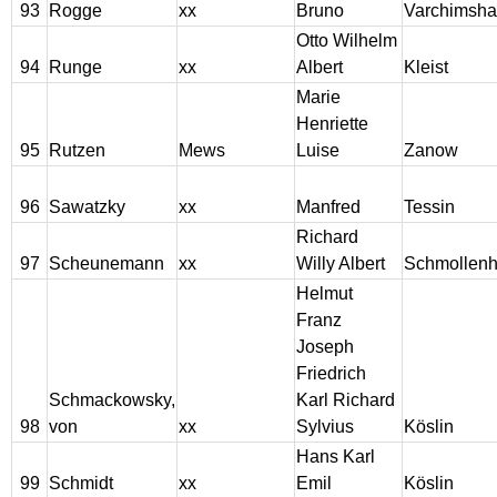
93
Rogge
xx
Bruno
Varchimsh
Otto Wilhelm
94
Runge
xx
Albert
Kleist
Marie
Henriette
95
Rutzen
Mews
Luise
Zanow
96
Sawatzky
xx
Manfred
Tessin
Richard
97
Scheunemann
xx
Willy Albert
Schmollen
Helmut
Franz
Joseph
Friedrich
Schmackowsky,
Karl Richard
98
von
xx
Sylvius
Köslin
Hans Karl
99
Schmidt
xx
Emil
Köslin