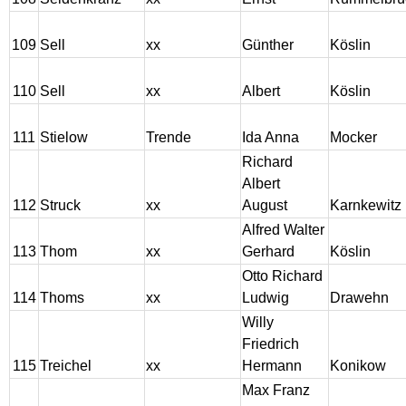
109
Sell
xx
Günther
Köslin
110
Sell
xx
Albert
Köslin
111
Stielow
Trende
Ida Anna
Mocker
Richard
Albert
112
Struck
xx
August
Karnkewitz
Alfred Walter
113
Thom
xx
Gerhard
Köslin
Otto Richard
114
Thoms
xx
Ludwig
Drawehn
Willy
Friedrich
115
Treichel
xx
Hermann
Konikow
Max Franz