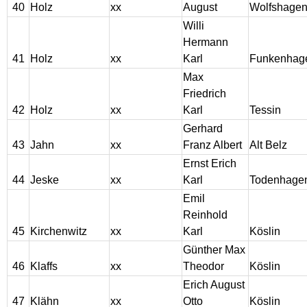
40
Holz
xx
August
Wolfshage
Willi
Hermann
41
Holz
xx
Karl
Funkenhag
Max
Friedrich
42
Holz
xx
Karl
Tessin
Gerhard
43
Jahn
xx
Franz Albert
Alt Belz
Ernst Erich
44
Jeske
xx
Karl
Todenhage
Emil
Reinhold
45
Kirchenwitz
xx
Karl
Köslin
Günther Max
46
Klaffs
xx
Theodor
Köslin
Erich August
47
Klähn
xx
Otto
Köslin