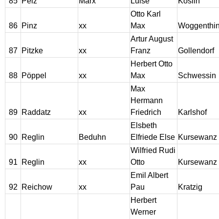
85
Pelz
Marx
Luise
Köslin
Otto Karl
86
Pinz
xx
Max
Woggenthi
Artur August
87
Pitzke
xx
Franz
Gollendorf
Herbert Otto
88
Pöppel
xx
Max
Schwessin
Max
Hermann
89
Raddatz
xx
Friedrich
Karlshof
Elsbeth
90
Reglin
Beduhn
Elfriede Else
Kursewanz
Wilfried Rudi
91
Reglin
xx
Otto
Kursewanz
Emil Albert
92
Reichow
xx
Pau
Kratzig
Herbert
Werner