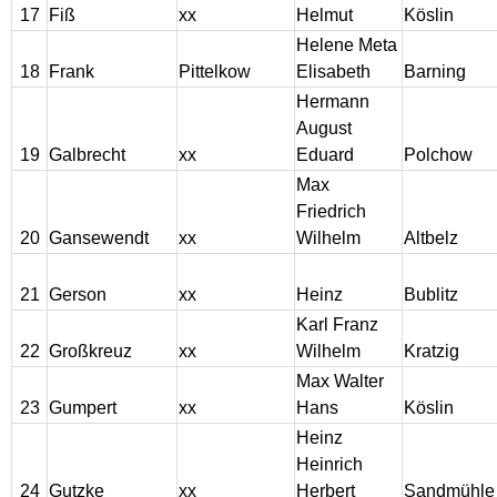
17
Fiß
xx
Helmut
Köslin
Gedichte aus Pommern
Helene Meta
18
Frank
Pittelkow
Elisabeth
Barning
Gästebuch
Hermann
August
19
Galbrecht
xx
Eduard
Polchow
Linkliste
Max
Friedrich
Kontakt
20
Gansewendt
xx
Wilhelm
Altbelz
Impressum
21
Gerson
xx
Heinz
Bublitz
Karl Franz
22
Großkreuz
xx
Wilhelm
Kratzig
Datenschutzerklärung
Max Walter
23
Gumpert
xx
Hans
Köslin
Heinz
Heinrich
24
Gutzke
xx
Herbert
Sandmühle