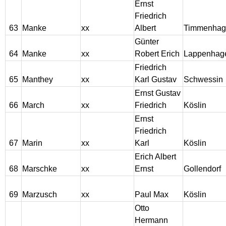
Ernst
Friedrich
63
Manke
xx
Albert
Timmenhag
Günter
64
Manke
xx
Robert Erich
Lappenhag
Friedrich
65
Manthey
xx
Karl Gustav
Schwessin
Ernst Gustav
66
March
xx
Friedrich
Köslin
Ernst
Friedrich
67
Marin
xx
Karl
Köslin
Erich Albert
68
Marschke
xx
Ernst
Gollendorf
69
Marzusch
xx
Paul Max
Köslin
Otto
Hermann