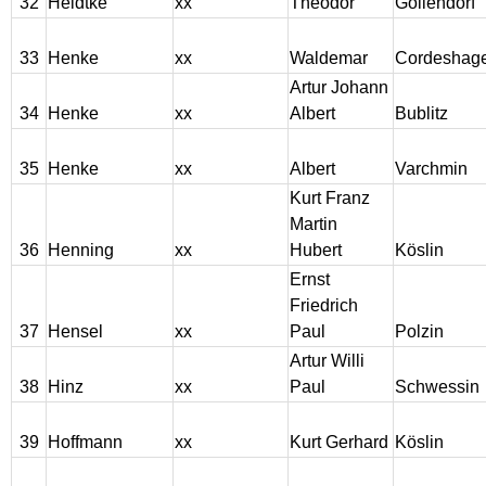
32
Heidtke
xx
Theodor
Gollendorf
33
Henke
xx
Waldemar
Cordeshag
Artur Johann
34
Henke
xx
Albert
Bublitz
35
Henke
xx
Albert
Varchmin
Kurt Franz
Martin
36
Henning
xx
Hubert
Köslin
Ernst
Friedrich
37
Hensel
xx
Paul
Polzin
Artur Willi
38
Hinz
xx
Paul
Schwessin
39
Hoffmann
xx
Kurt Gerhard
Köslin