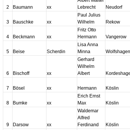
Albert Walter
2
Baumann
xx
Lebrecht
Neudorf
Behling
Paul Julius
3
Bauschke
xx
Wilhelm
Rekow
Golebiowski
Fritz Otto
4
Beckmann
xx
Hermann
Vangerow
Elbing und Umgebung
Lisa Anna
5
Beise
Scherdin
Minna
Wolfshage
Gervin - Kreis Kolberg-Körlin
Gerhard
Wilhelm
6
Bischoff
xx
Albert
Kordeshag
Baldekow - Kreis Kolberg-
Körlin
7
Bösel
xx
Hermann
Köslin
Erich Ernst
Borntin - Kreis Greifenberg
8
Bumke
xx
Max
Köslin
Waldemar
Schmuckenthin - Kreis
Alfred
Kolberg-Körlin
9
Darsow
xx
Ferdinand
Köslin