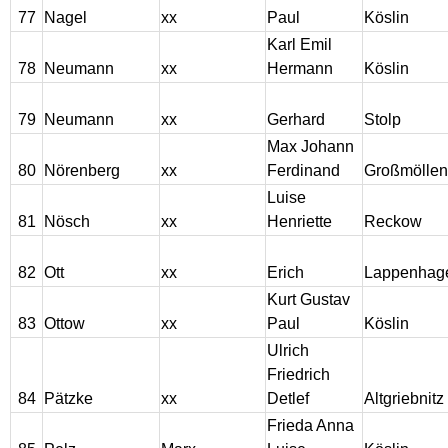
77
Nagel
xx
Paul
Köslin
Karl Emil
78
Neumann
xx
Hermann
Köslin
79
Neumann
xx
Gerhard
Stolp
Max Johann
80
Nörenberg
xx
Ferdinand
Großmöllen
Luise
81
Nösch
xx
Henriette
Reckow
82
Ott
xx
Erich
Lappenhag
Kurt Gustav
83
Ottow
xx
Paul
Köslin
Ulrich
Friedrich
84
Pätzke
xx
Detlef
Altgriebnitz
Frieda Anna