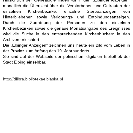
Hinsichtlich der Genealogie finden wir in den „Elbinger Anzeigen“
monatlich die Übersicht über die Verstorbenen und Getrauten der
Pinnow - Kreis Regenwalde
einzelnen Kirchenbezirke, einzelne Sterbeanzeigen von
Hinterbliebenen sowie Verlobungs- und Entbindungsanzeigen.
Durch die Zuordnung der Personen zu den einzelnen
Maibaum - Westpreußen
Kirchenbezirken sowie die genaue Monatsangabe des Ereignisses
wird die Suche in den entsprechenden Kirchenbüchern in den
Archiven erleichtert.
Peicherwitz - Kreis Neumarkt
Die „Elbinger Anzeigen“ zeichnen uns heute ein Bild vom Leben in
der Provinz zum Anfang des 19. Jahrhunderts.
Sie sind auf der Webseite der polnischen, digitalen Bibliothek der
Standesamt I Berlin -
Stadt Elbing einsehbar.
Sterbefalleintragungen von
1939-1955 für Pommern
http://dlibra.bibliotekaelblaska.pl
Elbinger Anzeigen
Altpreussische Zeitung
Hinterpommersche
Bauernlisten 17. Jh