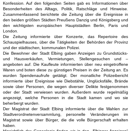
Konfession. Auf den folgenden Seiten gab es Informationen über
Behling
Besonderheiten des Alltags, Politik, Ratschläge und Hinweise.
Zusammenfassend berichtete die Zeitung über die Ereignisse in
den beiden größten Städten Preußens Danzig und Königsberg und
Golebiowski
den wichtigsten europäischen Hauptstädten Berlin, Paris und
London.
Die Zeitung informierte über Konzerte, das Repertoire des
Elbing und Umgebung
Schauspielhauses, über die Tätigkeiten der Behörden der Provinz
und der städtischen, kommunalen Polizei.
Die Bewohner der Stadt Elbing gaben Anzeigen zu Grundstücks-
Gervin - Kreis Kolberg-Körlin
und Hausverkäufen, Vermietungen, Stellengesuchen und –
angeboten auf. Die Kaufleute informierten über neu eingetroffene
Waren und boten diese zu günstigen Preisen in der Zeitung an. Es
wurden Spendenaufrufe getätigt. Der monatliche Polizeibericht
Baldekow - Kreis Kolberg-
Körlin
informierte über Ereignisse wie Diebstähle, Unglücksfälle, Brände
sowie über Personen, die wegen diverser Delikte festgenommen
oder der Stadt verwiesen wurden. Außerdem wurde regelmäßig
angezeigt, welche Personen in die Stadt kamen und wo sie
Borntin - Kreis Greifenberg
beherbergt wurden.
Der Magistrat der Stadt Elbing informierte über die Wahlen zur
Stadtverordnetenversammlung, personelle Veränderungen im
Schmuckenthin - Kreis
Magistrat sowie über Bürger, die die volle Bürgerschaft erhalten
Kolberg-Körlin
haben.