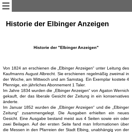
Home
Historie der Elbinger Anzeigen
Stammdaten
Historie der "Elbinger Anzeigen"
Ahnentafel
Von 1824 an erschienen die „Elbinger Anzeigen“ unter Leitung des
Ahnengalerie
Kaufmanns August Albrecht. Sie erschienen regelmäßig zweimal in
der Woche, am Mittwoch und am Samstag. Ein Exemplar kostete 4
Pfennige, ein jährliches Abonnement 1 Taler.
Hennwald
Im Jahre 1834 wurden die „Elbinger Anzeigen“ von Agaton Wernich
gekauft, der das liberale Gesicht der Zeitung in ein konservatives
änderte.
Krüger
Im Januar 1852 wurden die „Elbinger Anzeigen“ und die „Elbinger
Zeitung“ zusammengelegt. Die Ausgaben erhielten ein neues
Gesicht. Eine Ausgabe bestand meist aus 4 Seiten sowie ein oder
Brötzmann
zwei Beilagen. Auf der ersten Seite fand man Informationen über
die Messen in den Pfarreien der Stadt Elbing, unabhängig von der