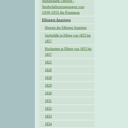
Standesamt I Berlin -
Sterbefalleintragungen von
1939-1955 für Pommern
Elbinger Anzeigen
Historie der Elbinger Anzeigen
Sterbefälle in Elbing von 1825 bis
1857
Hochzeiten in Elbing von 1825 bis
1857
1825
1826
1828
1829
1830
1831
1832
1833
1834