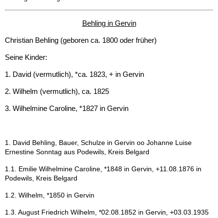
Behling
Behling in Gervin
Christian Behling (geboren ca. 1800 oder früher)
Golebiowski
Seine Kinder:
Elbing und Umgebung
1. David (vermutlich), *ca. 1823, + in Gervin
2. Wilhelm (vermutlich), ca. 1825
Gervin - Kreis Kolberg-Körlin
3. Wilhelmine Caroline, *1827 in Gervin
Baldekow - Kreis Kolberg-
Körlin
1. David Behling, Bauer, Schulze in Gervin oo Johanne Luise
Ernestine Sonntag aus Podewils, Kreis Belgard
Borntin - Kreis Greifenberg
1.1. Emilie Wilhelmine Caroline, *1848 in Gervin, +11.08.1876 in
Podewils, Kreis Belgard
Schmuckenthin - Kreis
1.2. Wilhelm, *1850 in Gervin
Kolberg-Körlin
1.3. August Friedrich Wilhelm, *02.08.1852 in Gervin, +03.03.1935