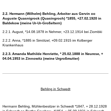
Gedichte aus Pommern
2.2. Hermann (Wilhelm) Behling, Arbeiter aus Gervin oo
Auguste Quasnigrock (Quasingroch) *1855, +27.02.1920 in
Gästebuch
Baldekow (meine Ur-Ur-Großeltern)
2.2.1. August, *14.08.1878 in Nehmer, +23.12.1914 bei Ziombki
Linkliste
2.2.2. Anna, *1885 in Simötzel, +09.02.1915 im Kolberger
Krankenhaus
Kontakt
2.2.3. Amanda Mathilde Henriette, * 25.02.1888 in Neurese, +
04.04.1953 in Zinnowitz (meine Urgroßmutter)
Impressum
Datenschutzerklärung
Behling in Schwedt
Hermann Behling, Mühlenbesitzer in Schwedt *1847, + 28.12.1928