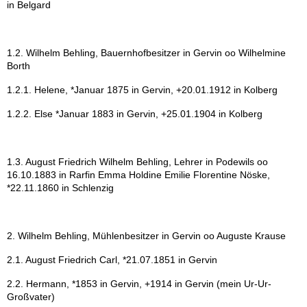
in Belgard
Pinnow - Kreis Regenwalde
1.2. Wilhelm Behling, Bauernhofbesitzer in Gervin oo Wilhelmine
Maibaum - Westpreußen
Borth
1.2.1. Helene, *Januar 1875 in Gervin, +20.01.1912 in Kolberg
Peicherwitz - Kreis Neumarkt
1.2.2. Else *Januar 1883 in Gervin, +25.01.1904 in Kolberg
Standesamt I Berlin -
Sterbefalleintragungen von
1939-1955 für Pommern
1.3. August Friedrich Wilhelm Behling, Lehrer in Podewils oo
16.10.1883 in Rarfin Emma Holdine Emilie Florentine Nöske,
*22.11.1860 in Schlenzig
Elbinger Anzeigen
2. Wilhelm Behling, Mühlenbesitzer in Gervin oo Auguste Krause
Altpreussische Zeitung
2.1. August Friedrich Carl, *21.07.1851 in Gervin
Hinterpommersche
2.2. Hermann, *1853 in Gervin, +1914 in Gervin (mein Ur-Ur-
Bauernlisten 17. Jh
Großvater)