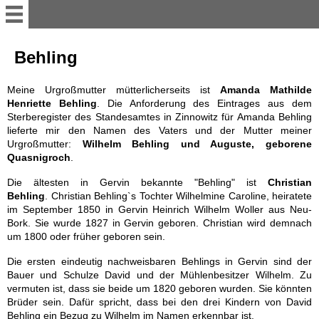
Home
Behling
Meine Urgroßmutter mütterlicherseits ist
Stammdaten
Amanda Mathilde
Henriette Behling
. Die Anforderung des Eintrages aus dem
Sterberegister des Standesamtes in Zinnowitz für Amanda Behling
lieferte mir den Namen des Vaters und der Mutter meiner
Ahnentafel
Urgroßmutter:
Wilhelm Behling und Auguste, geborene
Quasnigroch
.
Ahnengalerie
Die ältesten in Gervin bekannte "Behling" ist
Christian
Behling
.
Christian Behling`s Tochter Wilhelmine Caroline, heiratete
im September 1850 in Gervin Heinrich Wilhelm Woller aus Neu-
Hennwald
Bork. Sie wurde 1827 in Gervin geboren. Christian wird demnach
um 1800 oder früher geboren sein.
Krüger
Die ersten eindeutig nachweisbaren Behlings in Gervin sind der
Bauer und Schulze David und der Mühlenbesitzer Wilhelm. Zu
vermuten ist, dass sie beide um 1820 geboren wurden. Sie könnten
Brötzmann
Brüder sein. Dafür spricht, dass bei den drei Kindern von David
Behling ein Bezug zu Wilhelm im Namen erkennbar ist.